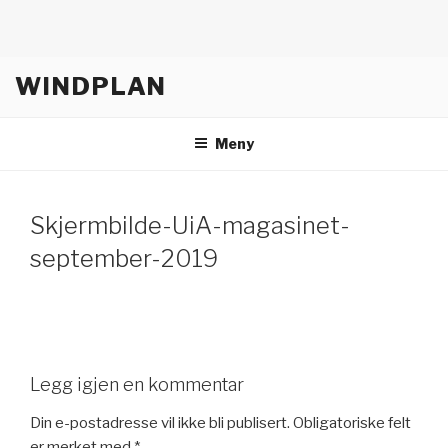
Gå
WINDPLAN
til
innhold
Meny
Skjermbilde-UiA-magasinet-
september-2019
Legg igjen en kommentar
Din e-postadresse vil ikke bli publisert.
Obligatoriske felt
er merket med
*