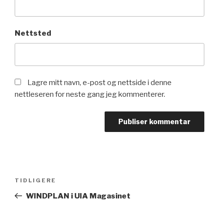
Nettsted
Lagre mitt navn, e-post og nettside i denne
nettleseren for neste gang jeg kommenterer.
Innleggsnavigasjon
Forrige
TIDLIGERE
innlegg
WINDPLAN i UIA Magasinet